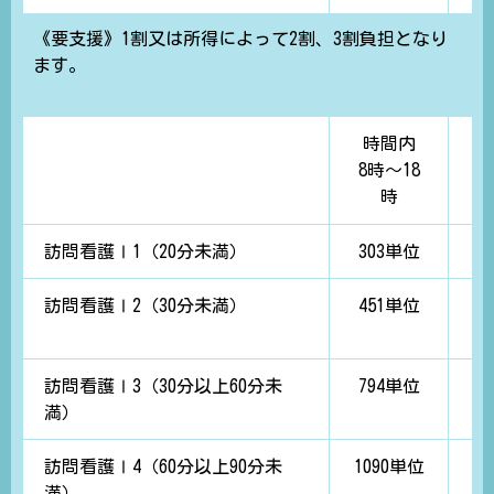
《要支援》1割又は所得によって2割、3割負担となり
ます。
時間内
8時～18
(
時
訪問看護Ⅰ1（20分未満）
303単位
3
訪問看護Ⅰ2（30分未満）
451単位
4
訪問看護Ⅰ3（30分以上60分未
794単位
満）
訪問看護Ⅰ4（60分以上90分未
1090単位
1
満）