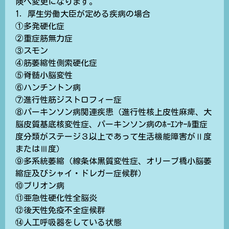
険へ変更になります。
1．厚生労働大臣が定める疾病の場合
①多発硬化症
②重症筋無力症
③スモン
④筋萎縮性側索硬化症
⑤脊髄小脳変性
⑥ハンチントン病
⑦進行性筋ジストロフィー症
⑧パーキンソン病関連疾患（進行性核上皮性麻痺、大
脳皮質基底核変性症、パーキンソン病のﾎｰｴﾝﾔｰﾙ重症
度分類がステージ３以上であって生活機能障害がⅡ度
またはⅢ度）
⑨多系統萎縮（線条体黒質変性症、オリーブ橋小脳萎
縮症及びシャイ・ドレガー症候群）
⑩ブリオン病
⑪亜急性硬化性全脳炎
⑫後天性免疫不全症候群
⑭人工呼吸器をしている状態